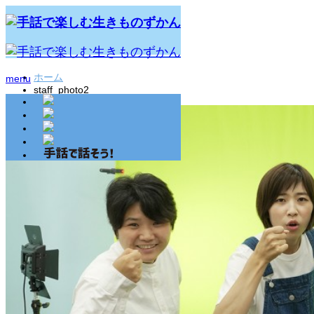
ホーム
menu
staff_photo2