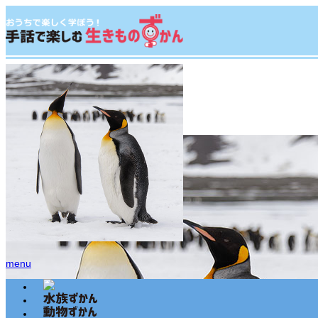
ホーム
king_penguin
menu