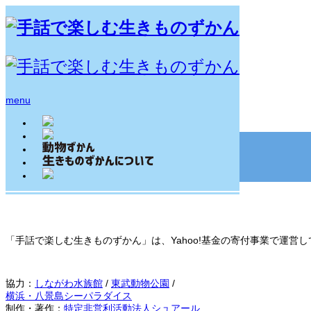
ホーム
lesser_panda
menu
RSS
「手話で楽しむ生きものずかん」は、Yahoo!基金の寄付事業で運
協力：
しながわ水族館
/
東武動物公園
/
横浜・八景島シーパラダイス
制作・著作：
特定非営利活動法人シュアール