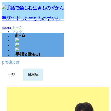
手話で楽しむ生きものずかん
ホーム
menu
ブログ
producer
2020.10.14
producer
手話
日本語