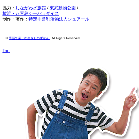
協力：
しながわ水族館
/
東武動物公園
/
横浜・八景島シーパラダイス
制作・著作：
特定非営利活動法人シュアール
©
手話で楽しむ生きものずかん
. All Rights Reserved
Top